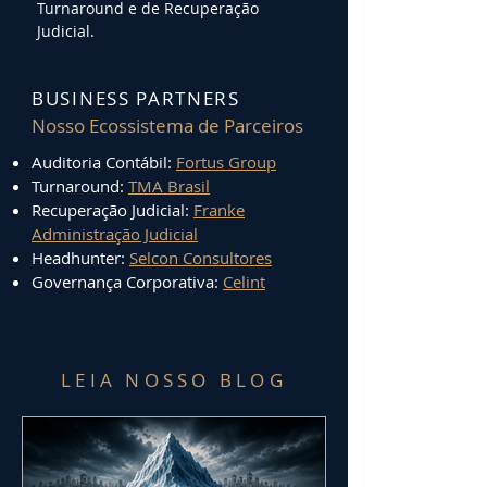
Turnaround e de Recuperação
Judicial.
BUSINESS PARTNERS
Nosso Ecossistema de Parceiros
Auditoria Contábil:
Fortus Group
Turnaround:
TMA Brasil
Recuperação Judicial:
Franke
Administração Judicial
Headhunter:
Selcon Consultores
Governança Corporativa:
Celint
LEIA NOSSO BLOG